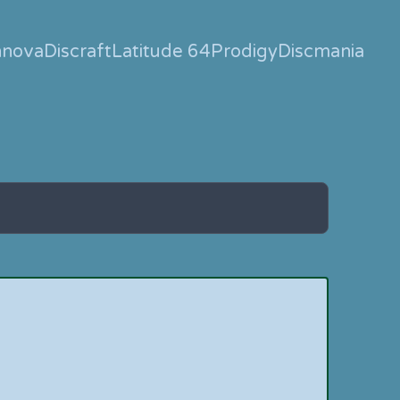
nnova
Discraft
Latitude 64
Prodigy
Discmania