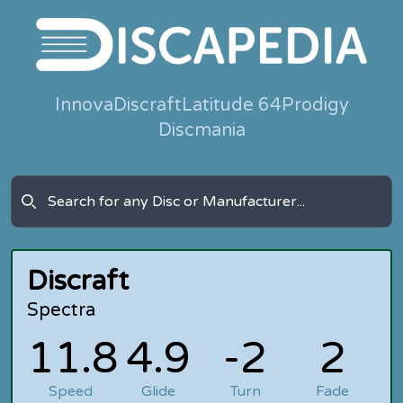
Innova
Discraft
Latitude 64
Prodigy
Discmania
Discraft
Spectra
11.8
4.9
-2
2
Speed
Glide
Turn
Fade