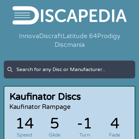
Innova
Discraft
Latitude 64
Prodigy
Discmania
Kaufinator Discs
Kaufinator Rampage
14
5
-1
4
Speed
Glide
Turn
Fade