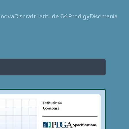
nnova
Discraft
Latitude 64
Prodigy
Discmania