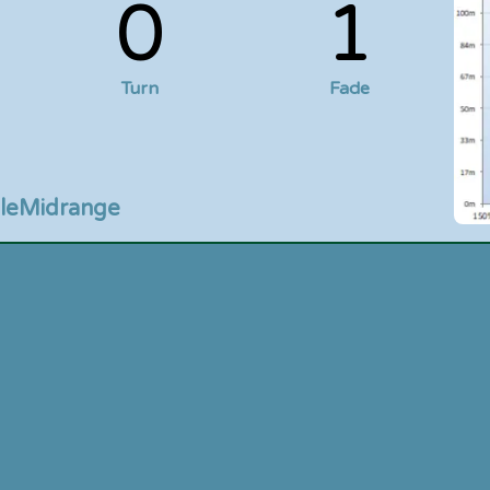
0
1
Turn
Fade
le
Midrange