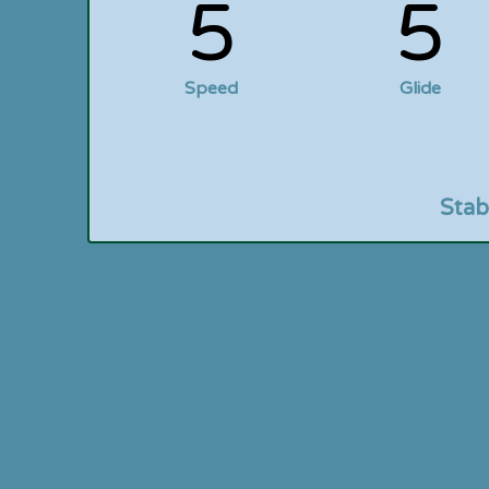
5
5
Speed
Glide
Stab