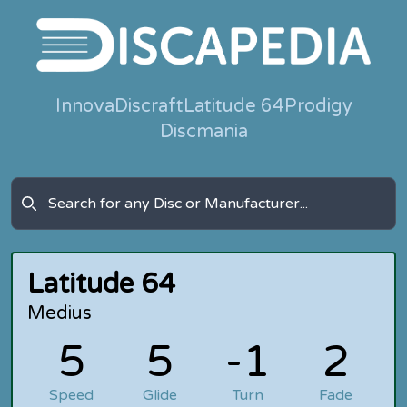
Innova
Discraft
Latitude 64
Prodigy
Discmania
Latitude 64
Medius
5
5
-1
2
Speed
Glide
Turn
Fade