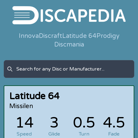
Innova
Discraft
Latitude 64
Prodigy
Discmania
Latitude 64
Missilen
14
3
0.5
4.5
Speed
Glide
Turn
Fade