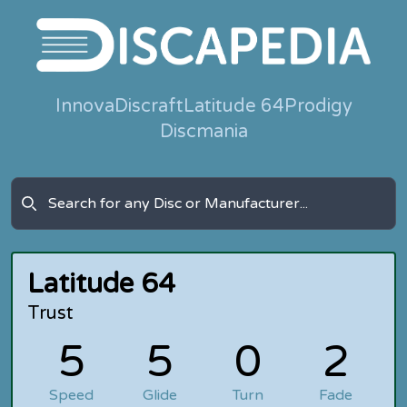
Innova
Discraft
Latitude 64
Prodigy
Discmania
Latitude 64
Trust
5
5
0
2
Speed
Glide
Turn
Fade