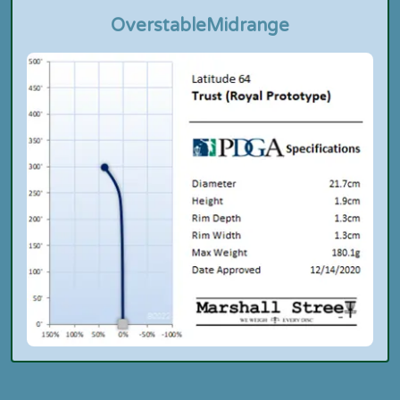
Overstable
Midrange