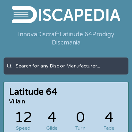
Innova
Discraft
Latitude 64
Prodigy
Discmania
Latitude 64
Villain
12
4
0
4
Speed
Glide
Turn
Fade