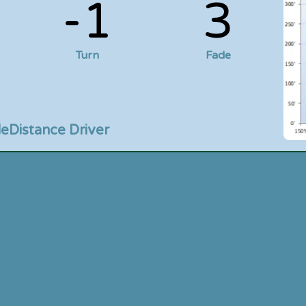
-1
3
Turn
Fade
le
Distance Driver