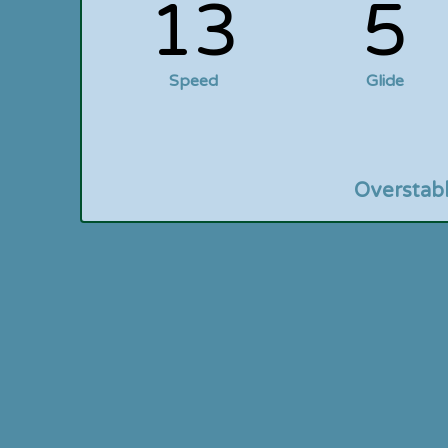
13
5
Speed
Glide
Overstab