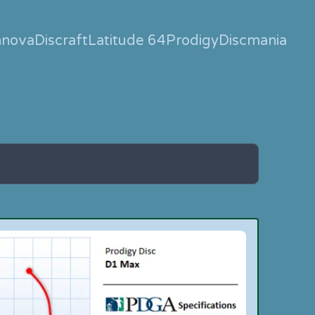
nnova
Discraft
Latitude 64
Prodigy
Discmania