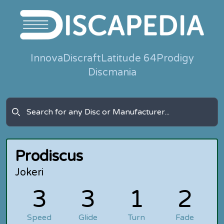
Innova
Discraft
Latitude 64
Prodigy
Discmania
Prodiscus
Jokeri
3
3
1
2
Speed
Glide
Turn
Fade